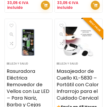
33,05
€
IVA
33,05
€
IVA
incluido
incluido
BEST VALUE
BELLEZA Y SALUD
BELLEZA Y SALUD
Rasuradora
Masajeador de
Eléctrica
Cuello KL-5830 –
Removedor de
Portátil con Calor
Vellos con Luz LED
Infrarrojo para el
– Para Nariz,
Cuidado Cervical
Barba y Cejas
Envío en 48 Horas