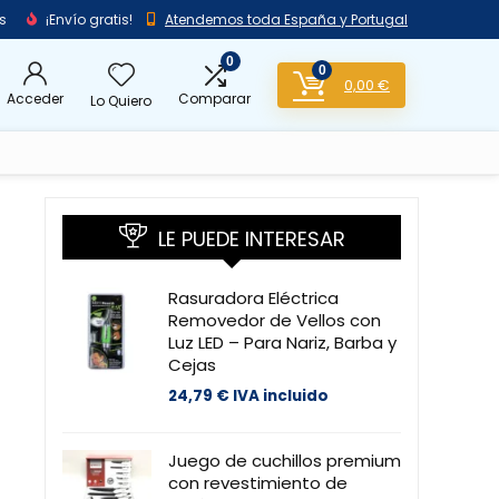
s
¡Envío gratis!
Atendemos toda España y Portugal
0
0
0,00
€
Acceder
Comparar
Lo Quiero
LE PUEDE INTERESAR
Rasuradora Eléctrica
Removedor de Vellos con
Luz LED – Para Nariz, Barba y
Cejas
24,79
€
IVA incluido
Juego de cuchillos premium
con revestimiento de