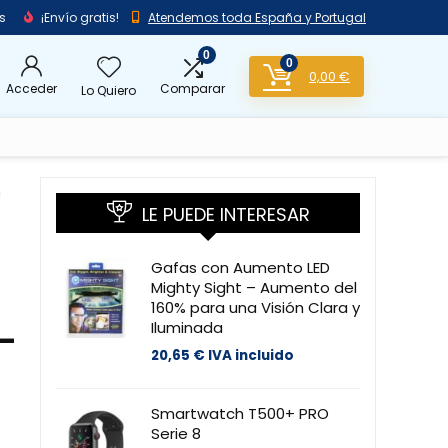
s
¡Envío gratis!
Atendemos toda España y Portugal
0
0
0,00
€
Acceder
Comparar
Lo Quiero
n
LE PUEDE INTERESAR
Gafas con Aumento LED
Mighty Sight – Aumento del
160% para una Visión Clara y
Iluminada
 –
20,65
€
IVA incluido
Smartwatch T500+ PRO
Serie 8