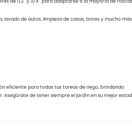
es de 1/2″ y 3/4″ para adaptarse a la mayoría de rosca
a, lavado de autos, limpieza de casas, botes y mucho más
n eficiente para todas tus tareas de riego, brindando
or. Asegúrate de tener siempre el jardín en su mejor esta