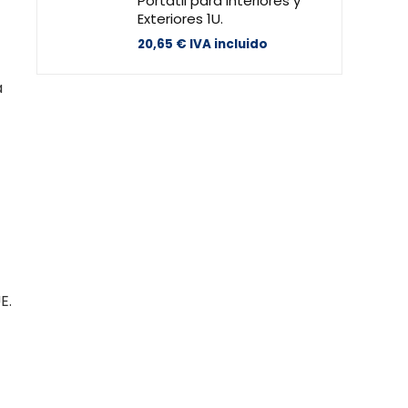
Portátil para Interiores y
Exteriores 1U.
20,65
€
IVA incluido
a
E.