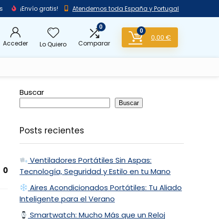
s
¡Envío gratis!
Atendemos toda España y Portugal
0
0
0,00
€
Acceder
Comparar
Lo Quiero
Buscar
Buscar
Posts recientes
Ventiladores Portátiles Sin Aspas:
0
Tecnología, Seguridad y Estilo en tu Mano
Aires Acondicionados Portátiles: Tu Aliado
Inteligente para el Verano
Smartwatch: Mucho Más que un Reloj