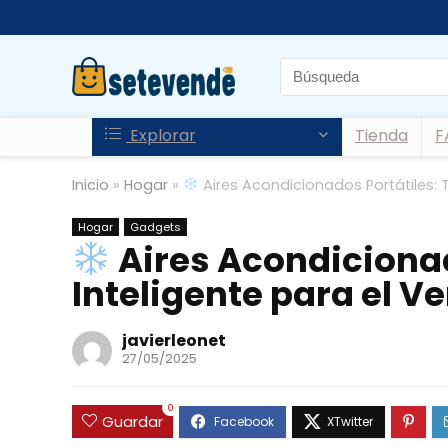
Explorar
Tienda
F
Inicio
»
Hogar
»
Aires Acondicionados Portátiles: T
Hogar
Gadgets
Aires Acondicionad
Inteligente para el V
javierleonet
27/05/2025
0
Guardar