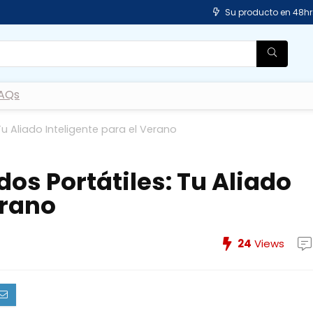
Su producto en 48hr
AQs
u Aliado Inteligente para el Verano
os Portátiles: Tu Aliado
erano
24
Views