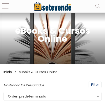
eBooks & Cursos
cio
cio
nimo
ximo
Online
Inicio
eBooks & Cursos Online
Filter
Mostrando los 2 resultados
Orden predeterminado