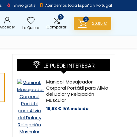
s
¡Envío gratis!
Atendemos toda España y Portugal
0
1
20,65
€
Acceder
Comparar
Lo Quiero
LE PUEDE INTERESAR
Manipol: Masajeador
Corporal Portátil para Alivio
del Dolor y Relajación
Muscular
19,83
€
IVA incluido