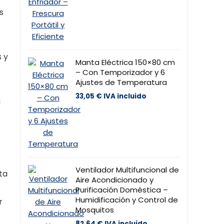
s
s y
Manta Eléctrica 150×80 cm
– Con Temporizador y 6
Ajustes de Temperatura
33,05
€
IVA incluido
a
Ventilador Multifuncional de
ta
Aire Acondicionado y
Purificación Doméstica –
Humidificación y Control de
r
Mosquitos
82,64
€
IVA incluido