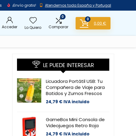
s
¡Envío gratis!
Atendemos toda España y Portugal
0
0
0,00
€
Acceder
Comparar
Lo Quiero
LE PUEDE INTERESAR
Licuadora Portátil USB: Tu
Compañera de Viaje para
Batidos y Zumos Frescos
24,79
€
IVA incluido
GameBox Mini Consola de
Videojuegos Retro Roja
24,79
€
IVA incluido