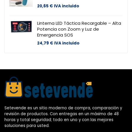
20,65
€
IVA incluido
Linterna LED Táctica Recargable – Alta
Potencia con Zoom y Luz de
Emergencia SOS
24,79
€
IVA incluido
Setevende es un sitio moderno de compra, comparación y
revisión de productos. Con entregas en un máximo de 48
horas y total seguridad; todo en uno y con las mejores
soluciones para usted.