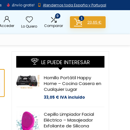
s
¡Envío gratis!
Atendemos toda España y Portugal
0
1
20,65
€
Acceder
Comparar
Lo Quiero
LE PUEDE INTERESAR
Hornillo Portátil Happy
Home – Cocina Casera en
Cualquier Lugar
33,05
€
IVA incluido
Cepillo Limpiador Facial
Eléctrico – Masajeador
Exfoliante de Silicona