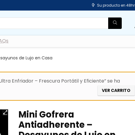
Su producto en 48hr
AQs
esayunos de Lujo en Casa
ltra Enfriador – Frescura Portátil y Eficiente” se ha
VER CARRITO
Mini Gofrera
Antiadherente –
Desayunos de Lujo en