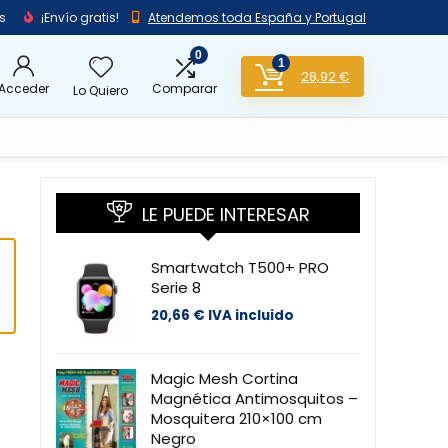
s
¡Envío gratis!
Atendemos toda España y Portugal
0
1
28,92
€
Acceder
Comparar
Lo Quiero
LE PUEDE INTERESAR
Smartwatch T500+ PRO
Serie 8
20,66
€
IVA incluido
Magic Mesh Cortina
Magnética Antimosquitos –
Mosquitera 210×100 cm
Negro