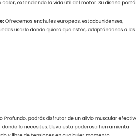
alor, extendiendo la vida útil del motor. Su diseño portát
e:
Ofrecemos enchufes europeos, estadounidenses,
puedas usarlo donde quiera que estés, adaptándonos a las
 Profundo, podrás disfrutar de un alivio muscular efectiv
ar donde lo necesites. Lleva esta poderosa herramienta
ado y libre de tensiones en cualquier momento.