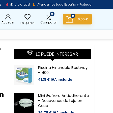
s
¡Envío gratis!
Atendemos toda España y Portugal
0
0
0,00
€
Acceder
Comparar
Lo Quiero
n
LE PUEDE INTERESAR
Piscina Hinchable Bestway
– 400L
41,31
€
IVA incluido
ón
Mini Gofrera Antiadherente
– Desayunos de Lujo en
Casa
24,79
€
IVA incluido