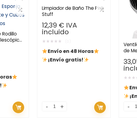
Limpiador de Baño The Pink
Stuff
12,39
€
IVA
incluido
 Rodillo
elescópica
★
★
★
★
★
(0)
Venti
sponja
de Me
Envío en 48 Horas
e y Cubos
Aire 
¡Envío gratis!
33,
Mando
inc
Oscil
Horas
★
★
★
!
En
¡En