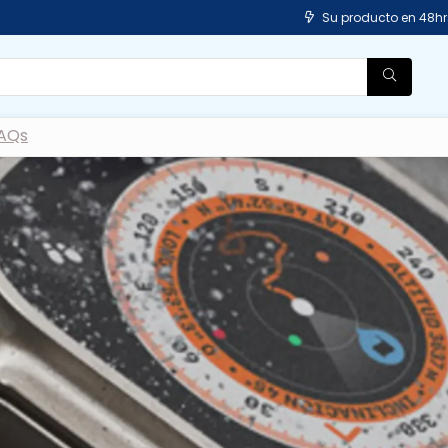
Su producto en 48hr
AQs
Outdoors & Gadgets
Si tu vida es muy activa
Lo que necesitas