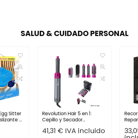
SALUD & CUIDADO PERSONAL
Egg Sitter
Revolution Hair 5 en 1:
Recor
slizante –
Cepillo y Secador
Repar
le y Alivio
Multifunción para un
Elimi
41,31
€
IVA incluido
33,
Peinado Profesional en
para 
inc