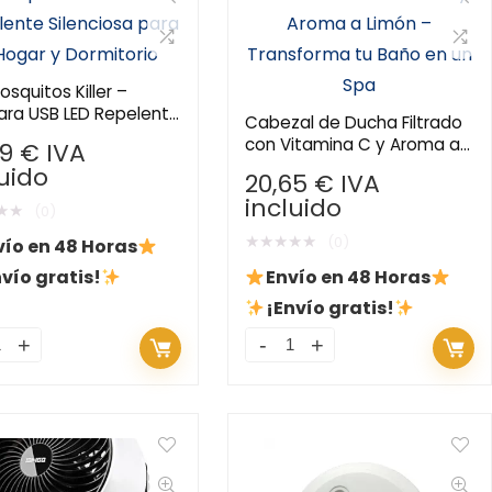
squitos Killer –
ra USB LED Repelente
Cabezal de Ducha Filtrado
ciosa para el Hogar y
con Vitamina C y Aroma a
79
€
IVA
torio
Limón – Transforma tu
luido
20,65
€
IVA
Baño en un Spa
incluido
★
★
(0)
★
★
★
★
★
(0)
vío en 48 Horas
vío gratis!
Envío en 48 Horas
¡Envío gratis!