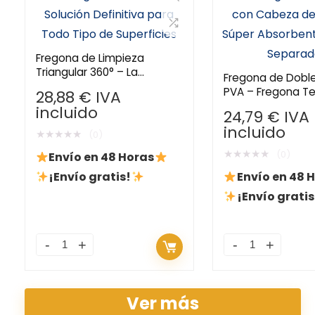
Fregona de Limpieza
Triangular 360° – La
Fregona de Doble
Solución Definitiva para
PVA – Fregona T
28,88
€
IVA
Todo Tipo de Superficies
con Cabeza de E
incluido
24,79
€
IVA
Súper Absorbent
incluido
★
★
★
★
★
Separados
(0)
★
★
★
★
★
(0)
Envío en 48 Horas
¡Envío gratis!
Envío en 48 
¡Envío gratis
Ver más