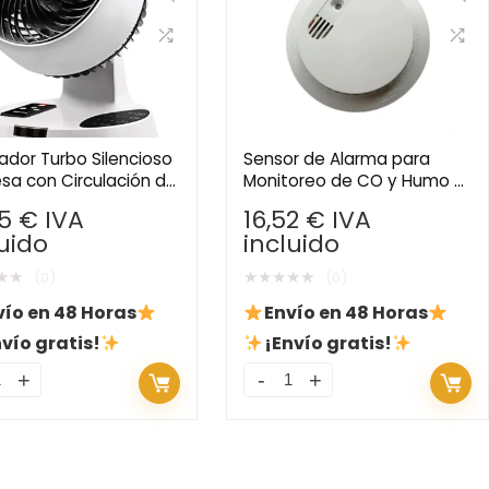
lador Turbo Silencioso
Sensor de Alarma para
sa con Circulación de
Monitoreo de CO y Humo –
3D – Temporizador,
Protección de Seguridad
05
€
IVA
16,52
€
IVA
 a Distancia y
para el Hogar con Conexión
luido
incluido
ación
Wi-Fi
★
★
★
★
★
★
★
(0)
(0)
vío en 48 Horas
Envío en 48 Horas
vío gratis!
¡Envío gratis!