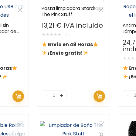
Pasta limpiadora Stardrops
The Pink Stuff
13,21
€
IVA incluido
l sin
Antimo
iador de
Lámpa
★
★
★
★
★
(0)
 USB con 3
Silen
24,
Dormi
Envío en 48 Horas
inc
¡Envío gratis!
★
★
★
Horas
En
!
¡En