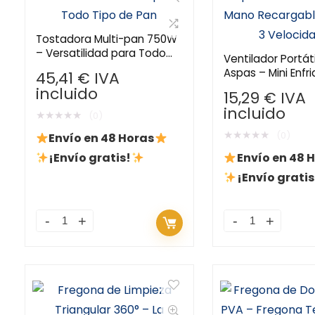
Tostadora Multi-pan 750W
– Versatilidad para Todo
Ventilador Portáti
Tipo de Pan
Aspas – Mini Enfr
45,41
€
IVA
Mano Recargable
incluido
15,29
€
IVA
Velocidades
incluido
★
★
★
★
★
(0)
★
★
★
★
★
(0)
Envío en 48 Horas
¡Envío gratis!
Envío en 48 
¡Envío gratis