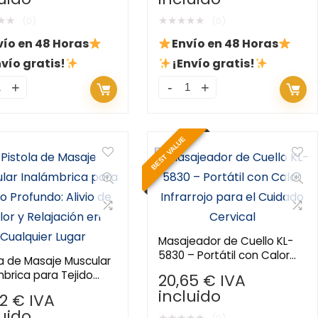
★
★
★
★
★
★
★
(0)
(0)
vío en 48 Horas
Envío en 48 Horas
vío gratis!
¡Envío gratis!
BEST VALUE
Masajeador de Cuello KL-
5830 – Portátil con Calor
la de Masaje Muscular
Infrarrojo para el Cuidado
mbrica para Tejido
20,65
€
IVA
Cervical
do: Alivio de Dolor y
incluido
92
€
IVA
ación en Cualquier
luido
★
★
★
★
★