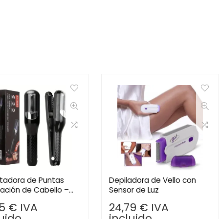
tadora de Puntas
Depiladora de Vello con
ación de Cabello –
Sensor de Luz
na las Puntas Dañadas
05
€
IVA
24,79
€
IVA
una Melena Saludable
luido
incluido