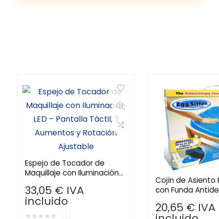
Espejo de Tocador de
Maquillaje con Iluminación
Cojín de Asiento 
LED – Pantalla Táctil, 3
33,05
€
IVA
con Funda Antide
Aumentos y Rotación
incluido
Diseño Transpirab
Ajustable
20,65
€
IVA
de Presión
★
★
★
★
★
incluido
(0)