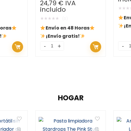
24,79
€
IVA
Pies
incluido
★
★
★
En
★
★
★
★
★
(0)
¡En
Horas
Envío en 48 Horas
!
¡Envío gratis!
HOGAR