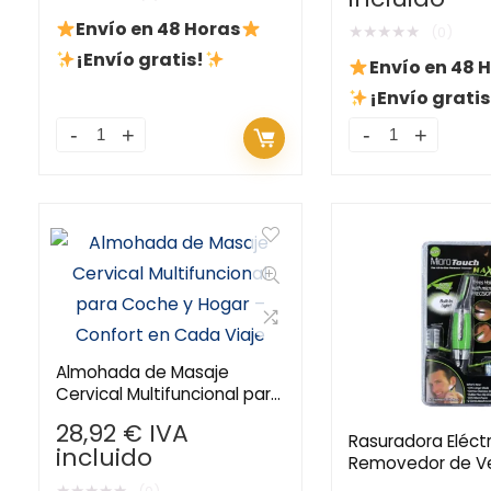
Envío en 48 Horas
★
★
★
★
★
(0)
¡Envío gratis!
Envío en 48 
¡Envío gratis
Almohada de Masaje
Cervical Multifuncional para
Coche y Hogar – Confort
28,92
€
IVA
en Cada Viaje
Rasuradora Eléct
incluido
Removedor de Ve
Luz LED – Para Nar
★
★
★
★
★