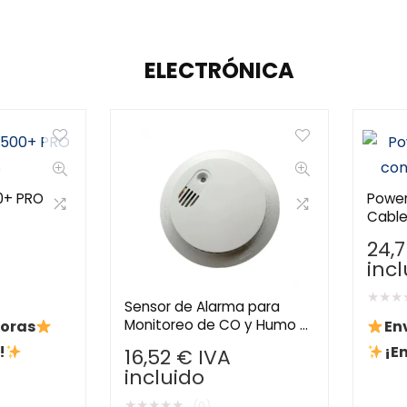
ELECTRÓNICA
0+ PRO
Power
Cable
24,
inc
★
★
★
Sensor de Alarma para
Monitoreo de CO y Humo –
Horas
En
Protección de Seguridad
!
¡En
16,52
€
IVA
para el Hogar con Conexión
incluido
Wi-Fi
★
★
★
★
★
(0)