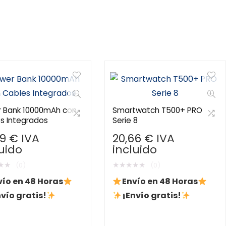
 Bank 10000mAh con
Smartwatch T500+ PRO
s Integrados
Serie 8
79
€
IVA
20,66
€
IVA
luido
incluido
★
★
★
★
★
★
★
(0)
(0)
vío en 48 Horas
Envío en 48 Horas
vío gratis!
¡Envío gratis!