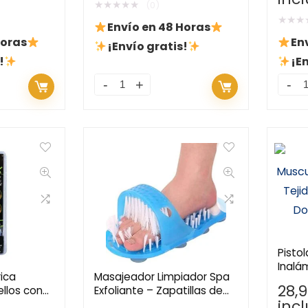
Casa
★
★
★
★
★
(0)
★
★
★
Envío en 48 Horas
Horas
En
¡Envío gratis!
!
¡En
Pisto
Inalá
rica
Masajeador Limpiador Spa
Profun
28,
llos con
Exfoliante – Zapatillas de
Relaj
inc
iz, Barba y
Ducha para Cuidado de los
Lugar