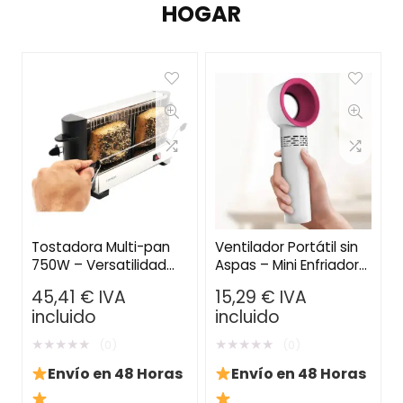
HOGAR
Tostadora Multi-pan
Ventilador Portátil sin
750W – Versatilidad
Aspas – Mini Enfriador
para Todo Tipo de Pan
de Mano Recargable
45,41
€
IVA
15,29
€
IVA
USB con 3 Velocidades
incluido
incluido
★
★
★
★
★
★
★
★
★
★
(0)
(0)
Envío en 48 Horas
Envío en 48 Horas