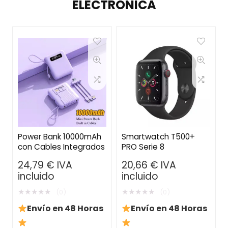
ELECTRÓNICA
Power Bank 10000mAh
Smartwatch T500+
con Cables Integrados
PRO Serie 8
24,79
€
IVA
20,66
€
IVA
incluido
incluido
★
★
★
★
★
★
★
★
★
★
(0)
(0)
Envío en 48 Horas
Envío en 48 Horas