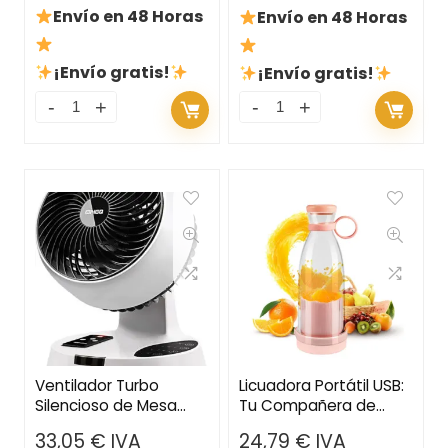
Envío en 48 Horas
Envío en 48 Horas
¡Envío gratis!
¡Envío gratis!
Ventilador Turbo
Licuadora Portátil USB:
Silencioso de Mesa
Tu Compañera de
con Circulación de Aire
Viaje para Batidos y
33,05
€
IVA
24,79
€
IVA
3D – Temporizador,
Zumos Frescos