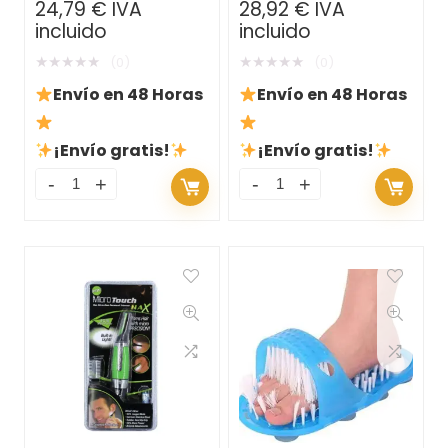
24,79
€
IVA
28,92
€
IVA
Confort en Cada Viaje
incluido
incluido
★
★
★
★
★
★
★
★
★
★
(0)
(0)
Envío en 48 Horas
Envío en 48 Horas
¡Envío gratis!
¡Envío gratis!