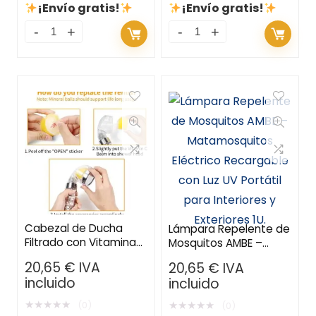
¡Envío gratis!
¡Envío gratis!
Cabezal de Ducha
Lámpara Repelente de
Filtrado con Vitamina
Mosquitos AMBE –
C y Aroma a Limón –
Matamosquitos
20,65
€
IVA
20,65
€
IVA
Transforma tu Baño en
Eléctrico Recargable
incluido
incluido
un Spa
con Luz UV Portátil
para Interiores y
★
★
★
★
★
★
★
★
★
★
(0)
(0)
Exteriores 1U.