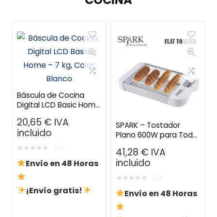
Báscula de Cocina
Digital LCD Basic Home
– 7 kg, Color Blanco
20,65
€
IVA
SPARK – Tostador
incluido
Plano 600W para Todo
Tipo de Pan
★
★
★
★
★
(0)
41,28
€
IVA
incluido
Envío en 48 Horas
★
★
★
★
★
(0)
¡Envío gratis!
Envío en 48 Horas