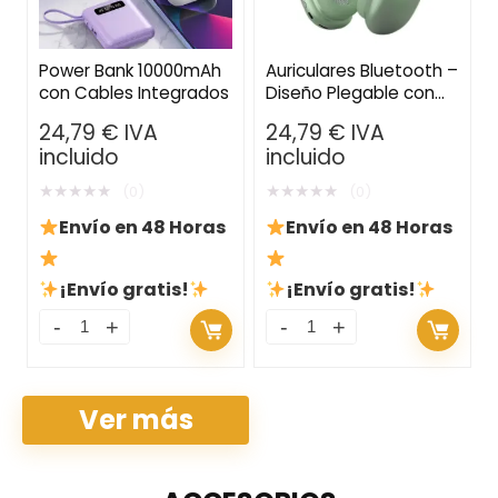
Power Bank 10000mAh
Auriculares Bluetooth –
con Cables Integrados
Diseño Plegable con
Micrófono, Micro SD y
24,79
€
IVA
24,79
€
IVA
Auxiliar
incluido
incluido
★
★
★
★
★
★
★
★
★
★
(0)
(0)
Envío en 48 Horas
Envío en 48 Horas
¡Envío gratis!
¡Envío gratis!
Ver más