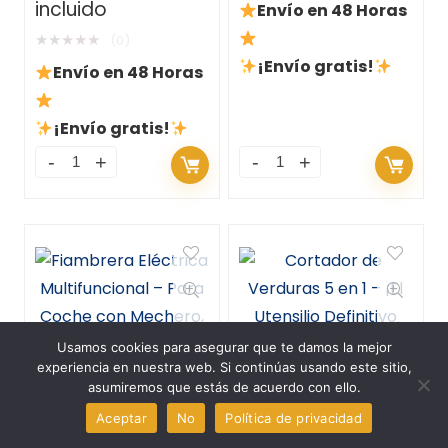
incluido
Envío en 48 Horas
★
★
★
★
★
(0)
¡Envío gratis!
Envío en 48 Horas
¡Envío gratis!
Usamos cookies para asegurar que te damos la mejor
experiencia en nuestra web. Si continúas usando este sitio,
asumiremos que estás de acuerdo con ello.
0
Fiambrera Eléctrica
Cortador de Verduras
1
Aceptar
No
Política de privacidad
Multifuncional – Para
5 en 1 – ¡El Utensilio
Comparar
Coche con Mechero,
Definitivo para Cortar