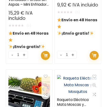
Personal Recargable
9,92
€
IVA incluido
Aspas – Mini Enfriador
con Batería de 4000
de Mano Recargable
mAh
★
★
★
★
★
15,29
€
IVA
(0)
USB con 3 Velocidades
incluido
Envío en 48 Horas
★
★
★
★
★
(0)
Envío en 48 Horas
¡Envío gratis!
¡Envío gratis!
Raqueta Eléctrica
Mata Moscas y