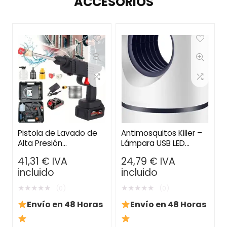
ACCESORIOS
Pistola de Lavado de
Antimosquitos Killer –
Alta Presión
Lámpara USB LED
Inalámbrica –
Repelente Silenciosa
41,31
€
IVA
24,79
€
IVA
Hidrolavadora Portátil
para el Hogar y
incluido
incluido
para Coches, Pisos y
Dormitorio
Jardines
★
★
★
★
★
★
★
★
★
★
(0)
(0)
Envío en 48 Horas
Envío en 48 Horas