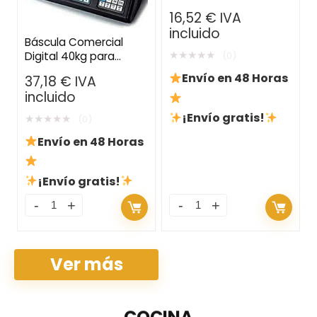
Mosquitos
16,52
€
IVA
incluido
Báscula Comercial
★
★
★
★
★
Digital 40kg para
(0)
Frutas y Verduras con
Envío en 48 Horas
37,18
€
IVA
Batería Integrada
incluido
¡Envío gratis!
★
★
★
★
★
(0)
Envío en 48 Horas
¡Envío gratis!
Ver más
COCINA