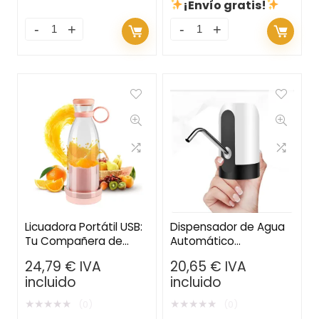
¡Envío gratis!
Licuadora Portátil USB:
Dispensador de Agua
Tu Compañera de
Automático
Viaje para Batidos y
Recargable – Bomba
24,79
€
IVA
20,65
€
IVA
Zumos Frescos
Eléctrica para Bidones
incluido
incluido
de Hasta 20L
★
★
★
★
★
★
★
★
★
★
(0)
(0)