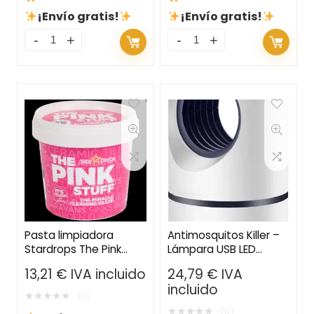
¡Envío gratis!
¡Envío gratis!
Pasta limpiadora
Antimosquitos Killer –
Stardrops The Pink
Lámpara USB LED
Stuff
Repelente Silenciosa
13,21
€
IVA incluido
24,79
€
IVA
para el Hogar y
incluido
Dormitorio
★
★
★
★
★
(0)
★
★
★
★
★
(0)