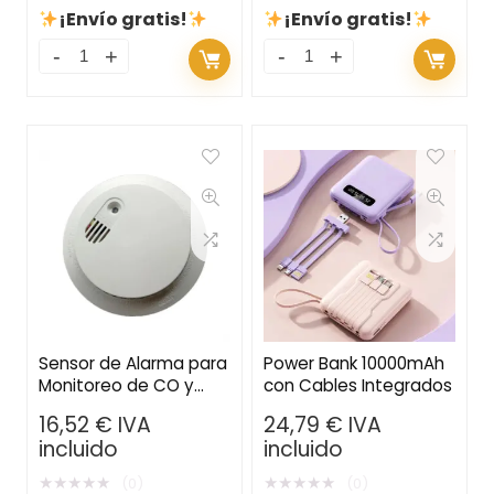
¡Envío gratis!
¡Envío gratis!
Sensor de Alarma para
Power Bank 10000mAh
Monitoreo de CO y
con Cables Integrados
Humo – Protección de
16,52
€
IVA
24,79
€
IVA
Seguridad para el
incluido
incluido
Hogar con Conexión
Wi-Fi
★
★
★
★
★
★
★
★
★
★
(0)
(0)