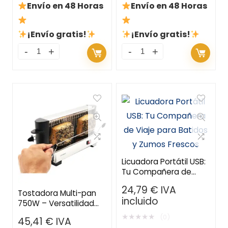
Envío en 48 Horas
Envío en 48 Horas
¡Envío gratis!
¡Envío gratis!
Licuadora Portátil USB:
Tu Compañera de
Viaje para Batidos y
24,79
€
IVA
Zumos Frescos
Tostadora Multi-pan
incluido
750W – Versatilidad
para Todo Tipo de Pan
★
★
★
★
★
(0)
45,41
€
IVA