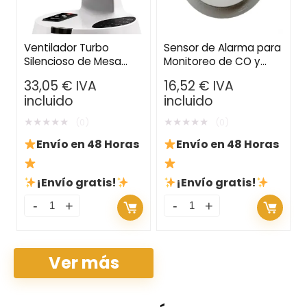
Ventilador Turbo
Sensor de Alarma para
Silencioso de Mesa
Monitoreo de CO y
con Circulación de Aire
Humo – Protección de
33,05
€
IVA
16,52
€
IVA
3D – Temporizador,
Seguridad para el
incluido
incluido
Mando a Distancia y
Hogar con Conexión
Oscilación
Wi-Fi
★
★
★
★
★
★
★
★
★
★
(0)
(0)
Envío en 48 Horas
Envío en 48 Horas
¡Envío gratis!
¡Envío gratis!
Ver más