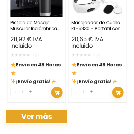
Pistola de Masaje
Masajeador de Cuello
Muscular Inalámbrica
KL-5830 – Portátil con
para Tejido Profundo:
Calor Infrarrojo para el
28,92
€
IVA
20,65
€
IVA
Alivio de Dolor y
Cuidado Cervical
incluido
incluido
Relajación en
Cualquier Lugar
★
★
★
★
★
★
★
★
★
★
(0)
(0)
Envío en 48 Horas
Envío en 48 Horas
¡Envío gratis!
¡Envío gratis!
Ver más