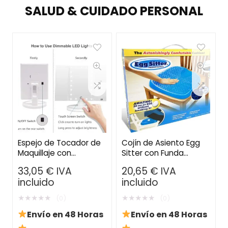
SALUD & CUIDADO PERSONAL
Espejo de Tocador de
Cojín de Asiento Egg
Maquillaje con
Sitter con Funda
Iluminación LED –
Antideslizante –
33,05
€
IVA
20,65
€
IVA
Pantalla Táctil, 3
Diseño Transpirable y
incluido
incluido
Aumentos y Rotación
Alivio de Presión
Ajustable
★
★
★
★
★
★
★
★
★
★
(0)
(0)
Envío en 48 Horas
Envío en 48 Horas