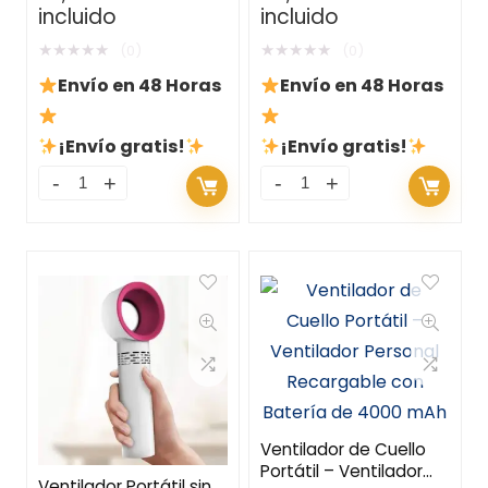
incluido
incluido
Mando a Distancia y
Oscilación
★
★
★
★
★
★
★
★
★
★
(0)
(0)
Envío en 48 Horas
Envío en 48 Horas
¡Envío gratis!
¡Envío gratis!
Ventilador de Cuello
Portátil – Ventilador
Ventilador Portátil sin