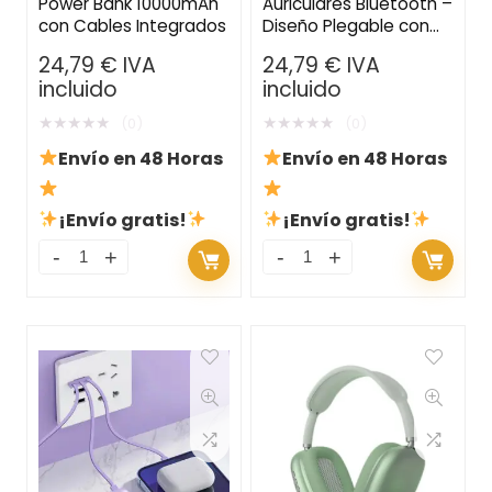
Power Bank 10000mAh
Auriculares Bluetooth –
con Cables Integrados
Diseño Plegable con
Micrófono, Micro SD y
24,79
€
IVA
24,79
€
IVA
Auxiliar
incluido
incluido
★
★
★
★
★
★
★
★
★
★
(0)
(0)
Envío en 48 Horas
Envío en 48 Horas
¡Envío gratis!
¡Envío gratis!