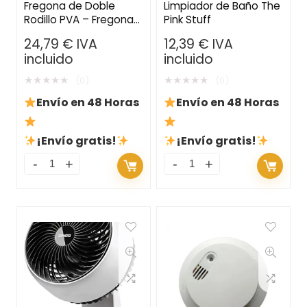
Fregona de Doble
Limpiador de Baño The
Rodillo PVA – Fregona
Pink Stuff
Telescópica con
24,79
€
IVA
12,39
€
IVA
Cabeza de Esponja
incluido
incluido
Súper Absorbente y
Cubos Separados
★
★
★
★
★
★
★
★
★
★
(0)
(0)
Envío en 48 Horas
Envío en 48 Horas
¡Envío gratis!
¡Envío gratis!