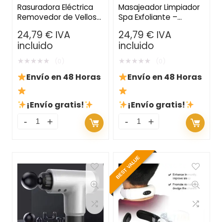
Rasuradora Eléctrica
Masajeador Limpiador
Removedor de Vellos
Spa Exfoliante –
con Luz LED – Para
Zapatillas de Ducha
24,79
€
IVA
24,79
€
IVA
Nariz, Barba y Cejas
para Cuidado de los
incluido
incluido
Pies
★
★
★
★
★
★
★
★
★
★
(0)
(0)
Envío en 48 Horas
Envío en 48 Horas
¡Envío gratis!
¡Envío gratis!
BEST VALUE