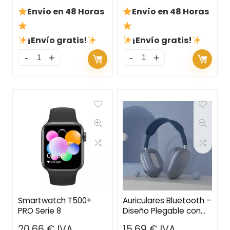
Envío en 48 Horas
Envío en 48 Horas
¡Envío gratis!
¡Envío gratis!
Smartwatch T500+
Auriculares Bluetooth –
PRO Serie 8
Diseño Plegable con
Micrófono, Micro SD y
20,66
€
IVA
15,69
€
IVA