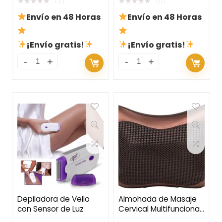
★
★
★
★
★
★
★
★
★
★
(0)
(0)
Envío en 48 Horas
Envío en 48 Horas
¡Envío gratis!
¡Envío gratis!
Depiladora de Vello
Almohada de Masaje
con Sensor de Luz
Cervical Multifuncional
para Coche y Hogar –