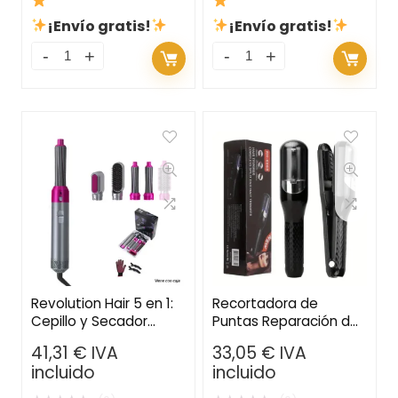
¡Envío gratis!
¡Envío gratis!
Revolution Hair 5 en 1:
Recortadora de
Cepillo y Secador
Puntas Reparación de
Multifunción para un
Cabello – Elimina las
41,31
€
IVA
33,05
€
IVA
Peinado Profesional en
Puntas Dañadas para
incluido
incluido
Casa
una Melena Saludable