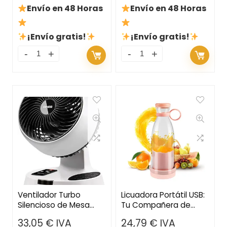
Envío en 48 Horas
Envío en 48 Horas
¡Envío gratis!
¡Envío gratis!
Ventilador Turbo
Licuadora Portátil USB:
Silencioso de Mesa
Tu Compañera de
con Circulación de Aire
Viaje para Batidos y
33,05
€
IVA
24,79
€
IVA
3D – Temporizador,
Zumos Frescos