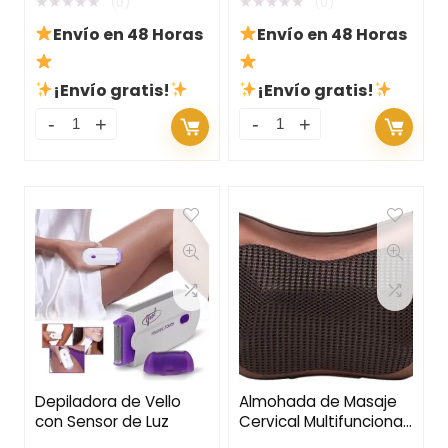
★
★
★
★
★
★
★
★
★
★
(0)
(0)
Envío en 48 Horas
Envío en 48 Horas
¡Envío gratis!
¡Envío gratis!
Depiladora de Vello
Almohada de Masaje
con Sensor de Luz
Cervical Multifuncional
para Coche y Hogar –