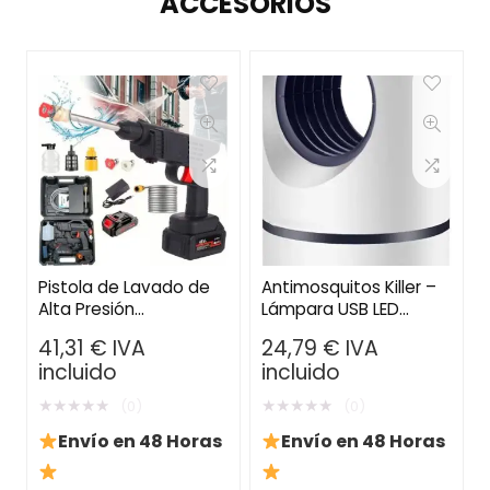
ACCESORIOS
Pistola de Lavado de
Antimosquitos Killer –
Alta Presión
Lámpara USB LED
Inalámbrica –
Repelente Silenciosa
41,31
€
IVA
24,79
€
IVA
Hidrolavadora Portátil
para el Hogar y
incluido
incluido
para Coches, Pisos y
Dormitorio
Jardines
★
★
★
★
★
★
★
★
★
★
(0)
(0)
Envío en 48 Horas
Envío en 48 Horas