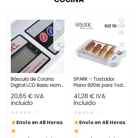
Báscula de Cocina
SPARK – Tostador
Digital LCD Basic Home
Plano 600W para Todo
– 7 kg, Color Blanco
Tipo de Pan
20,65
€
IVA
41,28
€
IVA
incluido
incluido
★
★
★
★
★
★
★
★
★
★
(0)
(0)
Envío en 48 Horas
Envío en 48 Horas