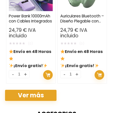
Power Bank 10000mAh
Auriculares Bluetooth –
con Cables Integrados
Diseño Plegable con
Micrófono, Micro SD y
24,79
€
IVA
24,79
€
IVA
Auxiliar
incluido
incluido
★
★
★
★
★
★
★
★
★
★
(0)
(0)
Envío en 48 Horas
Envío en 48 Horas
¡Envío gratis!
¡Envío gratis!
Ver más