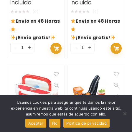
incluido
incluido
★
★
★
★
★
★
★
★
★
★
(0)
(0)
Envío en 48 Horas
Envío en 48 Horas
¡Envío gratis!
¡Envío gratis!
Usamos cookies para asegurar que te damos la mejor
experiencia en nuestra web. Si continúas usando este sitio,
asumiremos que estás de acuerdo con ello.
0
1
Aceptar
No
Política de privacidad
Comparar
Fiambrera Eléctrica
Cortador de Verduras