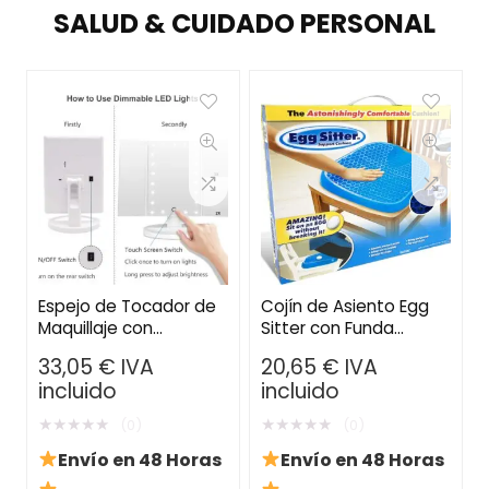
SALUD & CUIDADO PERSONAL
Espejo de Tocador de
Cojín de Asiento Egg
Maquillaje con
Sitter con Funda
Iluminación LED –
Antideslizante –
33,05
€
IVA
20,65
€
IVA
Pantalla Táctil, 3
Diseño Transpirable y
incluido
incluido
Aumentos y Rotación
Alivio de Presión
Ajustable
★
★
★
★
★
★
★
★
★
★
(0)
(0)
Envío en 48 Horas
Envío en 48 Horas