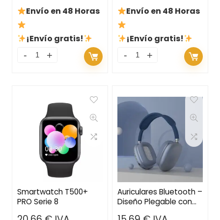
Envío en 48 Horas
Envío en 48 Horas
¡Envío gratis!
¡Envío gratis!
Smartwatch T500+
Auriculares Bluetooth –
PRO Serie 8
Diseño Plegable con
Micrófono, Micro SD y
20,66
€
IVA
15,69
€
IVA