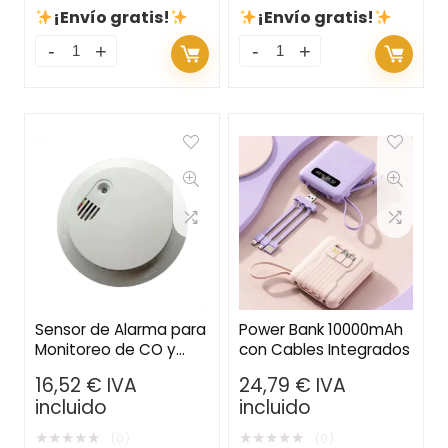
¡Envío gratis!
¡Envío gratis!
Sensor de Alarma para
Power Bank 10000mAh
Monitoreo de CO y
con Cables Integrados
Humo – Protección de
16,52
€
IVA
24,79
€
IVA
Seguridad para el
incluido
incluido
Hogar con Conexión
Wi-Fi
★
★
★
★
★
★
★
★
★
★
(0)
(0)