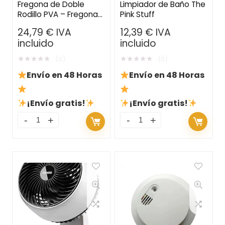
Fregona de Doble
Limpiador de Baño The
Rodillo PVA – Fregona
Pink Stuff
Telescópica con
24,79
€
IVA
12,39
€
IVA
Cabeza de Esponja
incluido
incluido
Súper Absorbente y
Cubos Separados
★
★
★
★
★
★
★
★
★
★
(0)
(0)
Envío en 48 Horas
Envío en 48 Horas
¡Envío gratis!
¡Envío gratis!