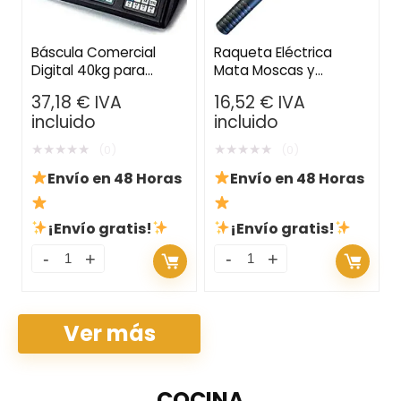
Báscula Comercial
Raqueta Eléctrica
Digital 40kg para
Mata Moscas y
Frutas y Verduras con
Mosquitos
37,18
€
IVA
16,52
€
IVA
Batería Integrada
incluido
incluido
★
★
★
★
★
★
★
★
★
★
(0)
(0)
Envío en 48 Horas
Envío en 48 Horas
¡Envío gratis!
¡Envío gratis!
Ver más
COCINA