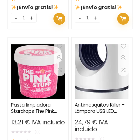
¡Envío gratis!
¡Envío gratis!
Pasta limpiadora
Antimosquitos Killer –
Stardrops The Pink
Lámpara USB LED
Stuff
Repelente Silenciosa
13,21
€
IVA incluido
24,79
€
IVA
para el Hogar y
incluido
Dormitorio
★
★
★
★
★
(0)
★
★
★
★
★
(0)