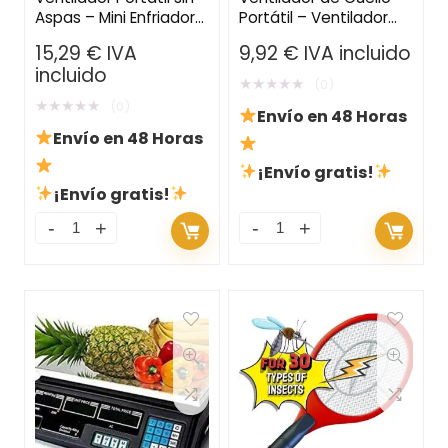
Aspas – Mini Enfriador
Portátil – Ventilador
de Mano Recargable
Personal Recargable
15,29
€
IVA
9,92
€
IVA incluido
USB con 3 Velocidades
con Batería de 4000
incluido
mAh
★
★
★
★
★
(0)
★
★
★
★
★
(0)
Envío en 48 Horas
Envío en 48 Horas
¡Envío gratis!
¡Envío gratis!