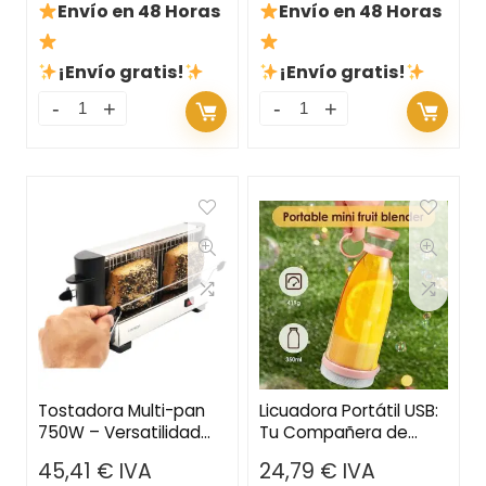
Envío en 48 Horas
Envío en 48 Horas
¡Envío gratis!
¡Envío gratis!
Tostadora Multi-pan
Licuadora Portátil USB:
750W – Versatilidad
Tu Compañera de
para Todo Tipo de Pan
Viaje para Batidos y
45,41
€
IVA
24,79
€
IVA
Zumos Frescos