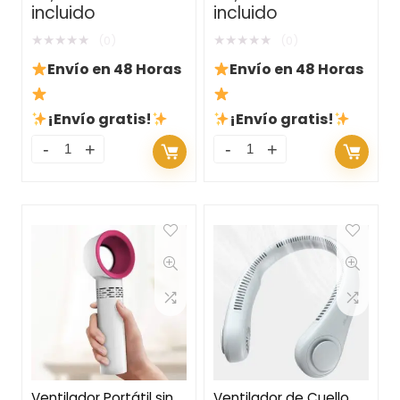
incluido
incluido
Mando a Distancia y
Oscilación
★
★
★
★
★
★
★
★
★
★
(0)
(0)
Envío en 48 Horas
Envío en 48 Horas
¡Envío gratis!
¡Envío gratis!
Ventilador Portátil sin
Ventilador de Cuello