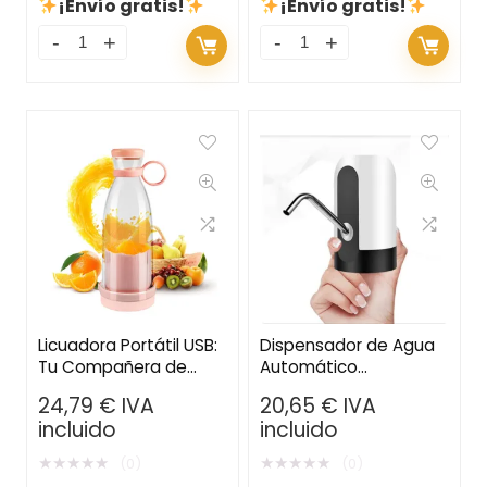
¡Envío gratis!
¡Envío gratis!
Licuadora Portátil USB:
Dispensador de Agua
Tu Compañera de
Automático
Viaje para Batidos y
Recargable – Bomba
24,79
€
IVA
20,65
€
IVA
Zumos Frescos
Eléctrica para Bidones
incluido
incluido
de Hasta 20L
★
★
★
★
★
★
★
★
★
★
(0)
(0)