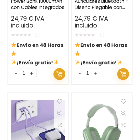
Power Bank 10000mAh
Auriculares Bluetooth –
con Cables Integrados
Diseño Plegable con
Micrófono, Micro SD y
24,79
€
IVA
24,79
€
IVA
Auxiliar
incluido
incluido
★
★
★
★
★
★
★
★
★
★
(0)
(0)
Envío en 48 Horas
Envío en 48 Horas
¡Envío gratis!
¡Envío gratis!