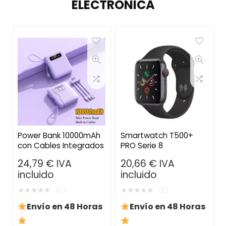
ELECTRÓNICA
Power Bank 10000mAh
Smartwatch T500+
con Cables Integrados
PRO Serie 8
24,79
€
IVA
20,66
€
IVA
incluido
incluido
★
★
★
★
★
★
★
★
★
★
(0)
(0)
Envío en 48 Horas
Envío en 48 Horas