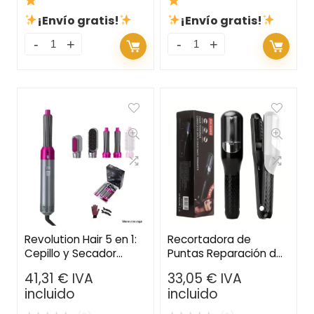
¡Envío gratis!
¡Envío gratis!
Revolution Hair 5 en 1:
Recortadora de
Cepillo y Secador
Puntas Reparación de
Multifunción para un
Cabello – Elimina las
41,31
€
IVA
33,05
€
IVA
Peinado Profesional en
Puntas Dañadas para
incluido
incluido
Casa
una Melena Saludable