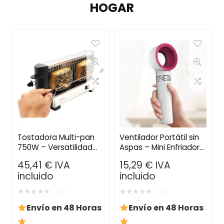
HOGAR
Tostadora Multi-pan
Ventilador Portátil sin
750W – Versatilidad
Aspas – Mini Enfriador
para Todo Tipo de Pan
de Mano Recargable
45,41
€
IVA
15,29
€
IVA
USB con 3 Velocidades
incluido
incluido
★
★
★
★
★
★
★
★
★
★
(0)
(0)
Envío en 48 Horas
Envío en 48 Horas