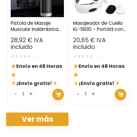
Pistola de Masaje
Masajeador de Cuello
Muscular Inalámbrica
KL-5830 – Portátil con
para Tejido Profundo:
Calor Infrarrojo para el
28,92
€
IVA
20,65
€
IVA
Alivio de Dolor y
Cuidado Cervical
incluido
incluido
Relajación en
Cualquier Lugar
★
★
★
★
★
★
★
★
★
★
(0)
(0)
Envío en 48 Horas
Envío en 48 Horas
¡Envío gratis!
¡Envío gratis!
Ver más