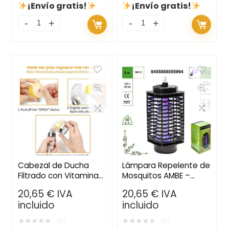
¡Envío gratis!
¡Envío gratis!
Cabezal de Ducha
Lámpara Repelente de
Filtrado con Vitamina
Mosquitos AMBE –
C y Aroma a Limón –
Matamosquitos
20,65
€
IVA
20,65
€
IVA
Transforma tu Baño en
Eléctrico Recargable
incluido
incluido
un Spa
con Luz UV Portátil
para Interiores y
★
★
★
★
★
★
★
★
★
★
(0)
(0)
Exteriores 1U.