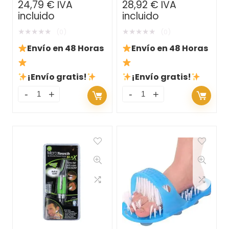
24,79
€
IVA
28,92
€
IVA
Confort en Cada Viaje
incluido
incluido
★
★
★
★
★
★
★
★
★
★
(0)
(0)
Envío en 48 Horas
Envío en 48 Horas
¡Envío gratis!
¡Envío gratis!