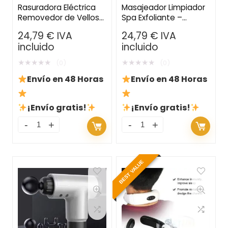
Rasuradora Eléctrica
Masajeador Limpiador
Removedor de Vellos
Spa Exfoliante –
con Luz LED – Para
Zapatillas de Ducha
24,79
€
IVA
24,79
€
IVA
Nariz, Barba y Cejas
para Cuidado de los
incluido
incluido
Pies
★
★
★
★
★
★
★
★
★
★
(0)
(0)
Envío en 48 Horas
Envío en 48 Horas
¡Envío gratis!
¡Envío gratis!
BEST VALUE