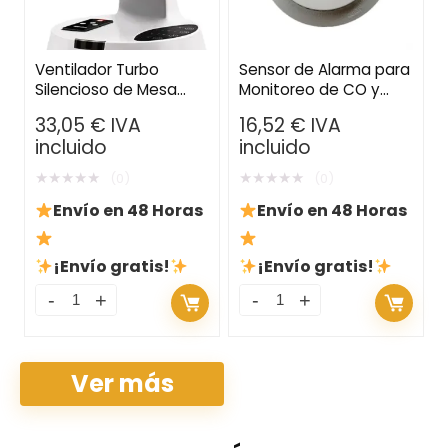
Ventilador Turbo
Sensor de Alarma para
Silencioso de Mesa
Monitoreo de CO y
con Circulación de Aire
Humo – Protección de
33,05
€
IVA
16,52
€
IVA
3D – Temporizador,
Seguridad para el
incluido
incluido
Mando a Distancia y
Hogar con Conexión
Oscilación
Wi-Fi
★
★
★
★
★
★
★
★
★
★
(0)
(0)
Envío en 48 Horas
Envío en 48 Horas
¡Envío gratis!
¡Envío gratis!
Ver más